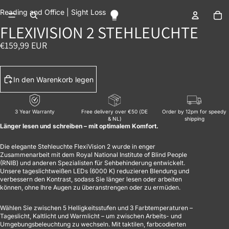
BILD IM VOLLBILDMODUS ÖFFNEN
BILD IM VOLLBILDMODUS ÖFFNEN
BILD IM VOLLBILDMODUS ÖFFNEN
BILD IM VOLLBILDMODUS ÖFFNEN
BILD IM VOLLBILDMODUS ÖFFNEN
Ar
Reading and Office |
Sight Loss
FLEXIVISION 2 STEHLEUCHTE
€159,99 EUR
In den Warenkorb legen
3 Year Warranty
Free delivery over €50 (DE
Order by 12pm for speedy
& NL)
shipping
Länger lesen und schreiben – mit optimalem Komfort.
Die elegante Stehleuchte FlexiVision 2 wurde in enger
Zusammenarbeit mit dem Royal National Institute of Blind People
(RNIB) und anderen Spezialisten für Sehbehinderung entwickelt.
Unsere tageslichtweißen LEDs (6000 K) reduzieren Blendung und
verbessern den Kontrast, sodass Sie länger lesen oder arbeiten
können, ohne Ihre Augen zu überanstrengen oder zu ermüden.
Wählen Sie zwischen 5 Helligkeitsstufen und 3 Farbtemperaturen –
Tageslicht, Kaltlicht und Warmlicht – um zwischen Arbeits- und
Umgebungsbeleuchtung zu wechseln. Mit taktilen, farbcodierten