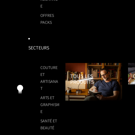
E
OFFRES
PACKS
SECTEURS
Tous les Produits
Cou
COUTURE
ET
TOUS LES
PRODUITS
ARTISANA
T
ARTS ET
GRAPHISM
E
SANTÉ ET
BEAUTÉ