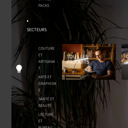
PACKS
SECTEURS
Tous les Produits
Cou
COUTURE
ET
TOUS LES
PRODUITS
ARTISANA
T
ARTS ET
GRAPHISM
E
SANTÉ ET
BEAUTÉ
LECTURE
ET
BUREAU