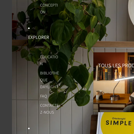
CONCEPTI
ON
EXPLORER
Tous les Produits
ÉDUCATIO
N
TOUS LES PRO
BIBLIOTHÈ
QUE
DAYLIGHT
FAQ
CONTACTE
Z-NOUS