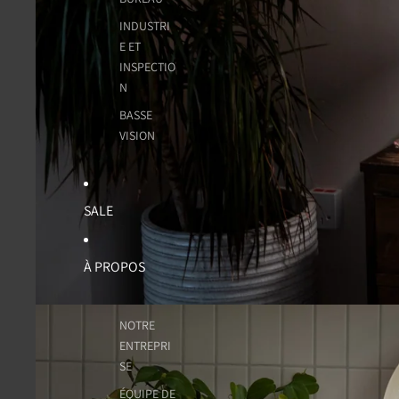
INDUSTRI
E ET
INSPECTIO
N
BASSE
VISION
SALE
À PROPOS
NOTRE
ENTREPRI
SE
ÉQUIPE DE