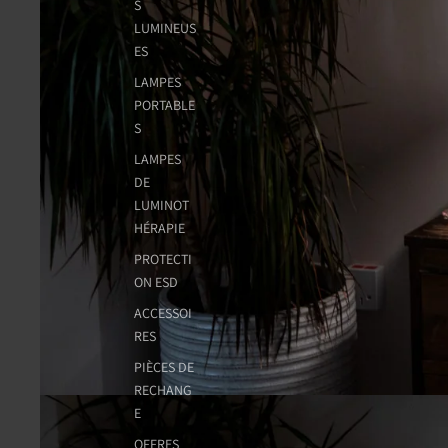
S
LUMINEUS
ES
LAMPES
PORTABLE
S
LAMPES
DE
LUMINOT
HÉRAPIE
PROTECTI
ON ESD
ACCESSOI
RES
PIÈCES DE
RECHANG
E
OFFRES