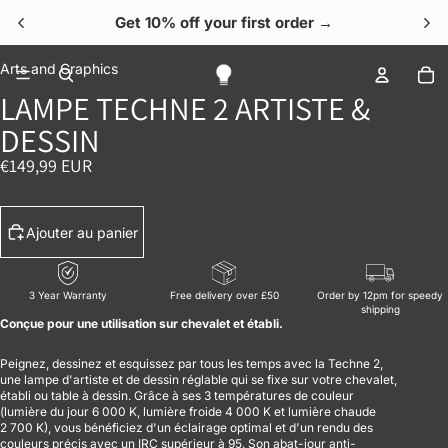
Get 10% off your first order →
OUVRIR L’IMAGE EN PLEIN ÉCRAN
OUVRIR L’IMAGE EN PLEIN ÉCRAN
OUVRIR L’IMAGE EN PLEIN ÉCRAN
OUVRIR L’IMAGE EN PLEIN ÉCRAN
OUVRIR L’IMAGE EN PLEIN ÉCRAN
No
Arts and Graphics
LAMPE TECHNE 2 ARTISTE &
DESSIN
€149,99 EUR
Ajouter au panier
3 Year Warranty
Free delivery over £50
Order by 12pm for speedy
shipping
Conçue pour une utilisation sur chevalet et établi.
Peignez, dessinez et esquissez par tous les temps avec la Techne 2,
une lampe d'artiste et de dessin réglable qui se fixe sur votre chevalet,
établi ou table à dessin. Grâce à ses 3 températures de couleur
(lumière du jour 6 000 K, lumière froide 4 000 K et lumière chaude
2 700 K), vous bénéficiez d'un éclairage optimal et d'un rendu des
couleurs précis avec un IRC supérieur à 95. Son abat-jour anti-