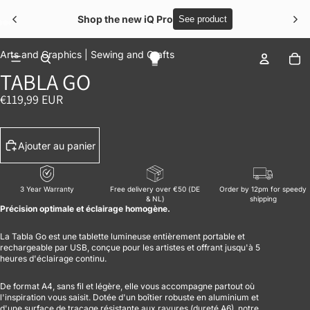
Shop the new iQ Pro
See product
OUVRIR L’IMAGE EN PLEIN ÉCRAN
OUVRIR L’IMAGE EN PLEIN ÉCRAN
OUVRIR L’IMAGE EN PLEIN ÉCRAN
OUVRIR L’IMAGE EN PLEIN ÉCRAN
OUVRIR L’IMAGE EN PLEIN ÉCRAN
No
Arts and Graphics |
Sewing and Crafts
TABLA GO
€119,99 EUR
Ajouter au panier
3 Year Warranty
Free delivery over €50 (DE
Order by 12pm for speedy
& NL)
shipping
Précision optimale et éclairage homogène.
La Tabla Go est une tablette lumineuse entièrement portable et
rechargeable par USB, conçue pour les artistes et offrant jusqu'à 5
heures d'éclairage continu.
De format A4, sans fil et légère, elle vous accompagne partout où
l'inspiration vous saisit. Dotée d'un boîtier robuste en aluminium et
d'une surface de traçage résistante aux rayures (dureté A6), notre