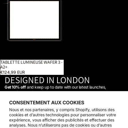
TABLETTE LUMINEUSE WAFER 3 -
A2+
€124,99 EUR
DESIGNED IN LONDON
Get 10% off
and keep up to date with our latest launches,
promotions, and so much more →
STAY IN THE LOOP
CONSENTEMENT AUX COOKIES
Facebook
Instagram
Youtube
Tiktok
Linkedin
Nous et nos partenaires, y compris Shopify, utilisons des
Shop
cookies et d’autres technologies pour personnaliser votre
Support
expérience, vous afficher des publicités et effectuer des
Daylight
analyses. Nous n’utiliserons pas de cookies ou d’autres