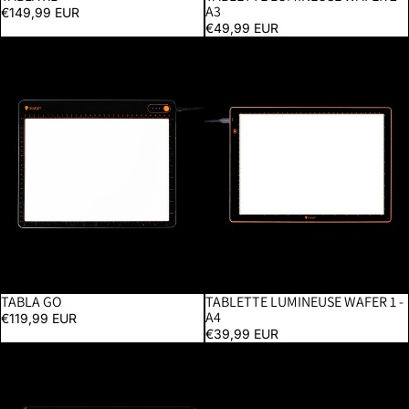
A3
€149,99 EUR
€49,99 EUR
Tabla Go
Tablette lumineuse Wafer 1 - A4
TABLA GO
TABLETTE LUMINEUSE WAFER 1 -
A4
€119,99 EUR
€39,99 EUR
Tablette Lumineuse Wafer 3 - A2+