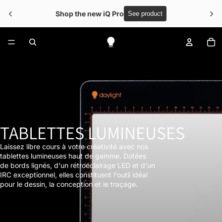
Shop the new iQ Pro
See product
No
TABLETTES LUMINEUSES
Laissez libre cours à votre créativité avec nos
tablettes lumineuses haut de gamme. Dotées
de bords lignés, d'un rétroéclairage LED et d'un
IRC exceptionnel, elles constituent l'outil idéal
pour le dessin, la conception et le traçage.