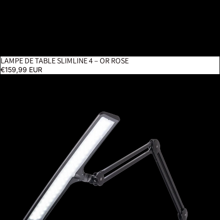
LAMPE DE TABLE SLIMLINE 4 – OR ROSE
€159,99 EUR
Lumi - Noir