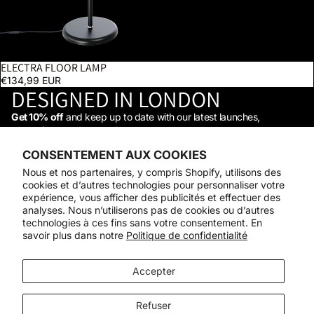
ELECTRA FLOOR LAMP
BESTSELLER
€134,99 EUR
DESIGNED IN LONDON
Get 10% off
and keep up to date with our latest launches,
promotions, and so much more →
STAY IN THE LOOP
CONSENTEMENT AUX COOKIES
Facebook
Instagram
Youtube
Tiktok
Linkedin
Nous et nos partenaires, y compris Shopify, utilisons des
Shop
cookies et d’autres technologies pour personnaliser votre
Support
expérience, vous afficher des publicités et effectuer des
Daylight
analyses. Nous n’utiliserons pas de cookies ou d’autres
© 2026
Daylight Company
technologies à ces fins sans votre consentement. En
savoir plus dans notre
Politique de confidentialité
Moyens de paiement
Accepter
Refuser