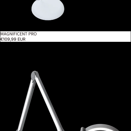
MAGNIFICENT PRO
BESTSELLER
€109,99 EUR
iQ Magnifier