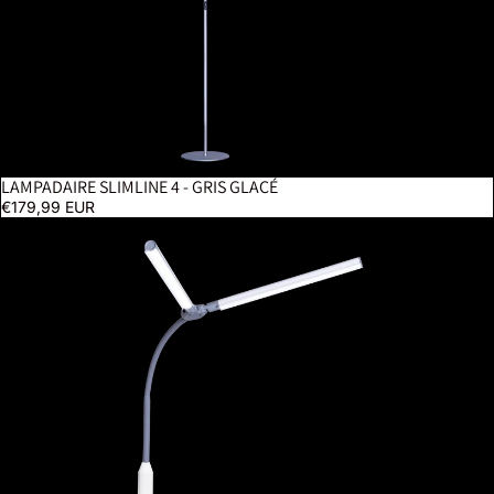
LAMPADAIRE SLIMLINE 4 - GRIS GLACÉ
€179,99 EUR
Lampe à pince DuoPro