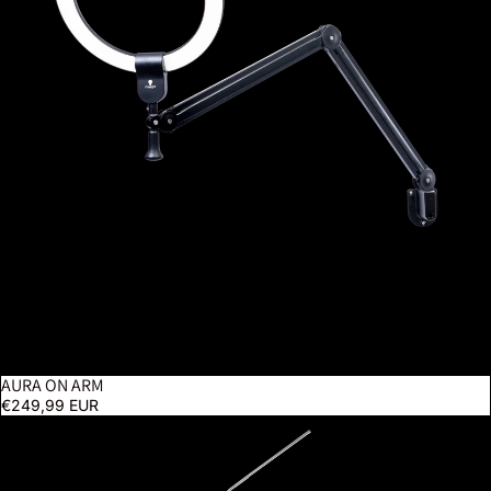
AURA ON ARM
€249,99 EUR
Lampadaire Slimline 4 - Acier brossé