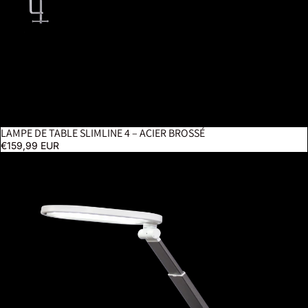
LAMPE DE TABLE SLIMLINE 4 – ACIER BROSSÉ
BESTSELLER
€159,99 EUR
Foldi Go