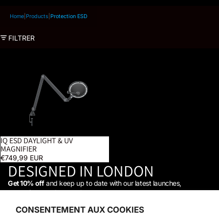
Home
|
Products
|
Protection ESD
FILTRER
iQ ESD Daylight & UV Magnifier
IQ ESD DAYLIGHT & UV
MAGNIFIER
€749,99 EUR
DESIGNED IN LONDON
Get 10% off
and keep up to date with our latest launches,
promotions, and so much more →
STAY IN THE LOOP
CONSENTEMENT AUX COOKIES
Facebook
Instagram
Youtube
Tiktok
Linkedin