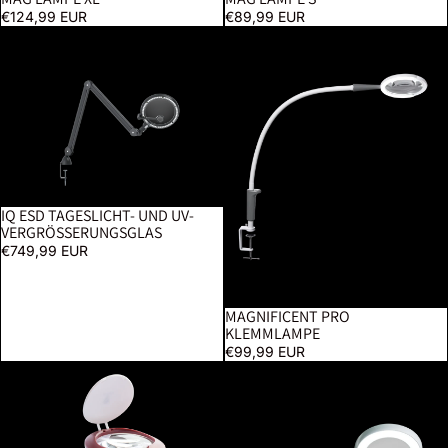
€124,99 EUR
€89,99 EUR
iQ ESD Tageslicht- und UV-Vergrößerungsglas
Magnificent Pro Klemmlampe
IQ ESD TAGESLICHT- UND UV-
VERGRÖSSERUNGSGLAS
€749,99 EUR
MAGNIFICENT PRO
KLEMMLAMPE
€99,99 EUR
Yoyo Lupe
Omega 3,5