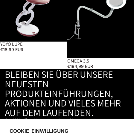
YOYO LUPE
€18,99 EUR
OMEGA 3,5
€194,99 EUR
BLEIBEN SIE ÜBER UNSERE
NEUESTEN
PRODUKTEINFÜHRUNGEN,
AKTIONEN UND VIELES MEHR
AUF DEM LAUFENDEN.
Get 10% off
and keep up to date with our latest launches,
promotions, and so much more →
COOKIE-EINWILLIGUNG
STAY IN THE LOOP