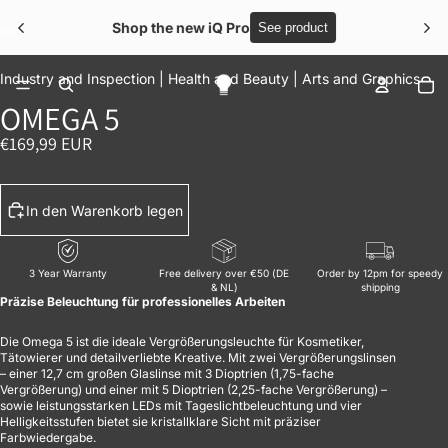
Shop the new iQ Pro
See product
BILD IM VOLLBILDMODUS ÖFFNEN
BILD IM VOLLBILDMODUS ÖFFNEN
BILD IM VOLLBILDMODUS ÖFFNEN
BILD IM VOLLBILDMODUS ÖFFNEN
BILD IM VOLLBILDMODUS ÖFFNEN
Ar
Industry and Inspection |
Health and Beauty |
Arts and Graphics
OMEGA 5
€169,99 EUR
In den Warenkorb legen
3 Year Warranty
Free delivery over €50 (DE
Order by 12pm for speedy
& NL)
shipping
Präzise Beleuchtung für professionelles Arbeiten
Die Omega 5 ist die ideale Vergrößerungsleuchte für Kosmetiker,
Tätowierer und detailverliebte Kreative. Mit zwei Vergrößerungslinsen
– einer 12,7 cm großen Glaslinse mit 3 Dioptrien (1,75-fache
Vergrößerung) und einer mit 5 Dioptrien (2,25-fache Vergrößerung) –
sowie leistungsstarken LEDs mit Tageslichtbeleuchtung und vier
Helligkeitsstufen bietet sie kristallklare Sicht mit präziser
Farbwiedergabe.