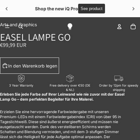
Shop the new iQ Pro
See product
BILD IM VOLLBILDMODUS ÖFFNEN
BILD IM VOLLBILDMODUS ÖFFNEN
BILD IM VOLLBILDMODUS ÖFFNEN
BILD IM VOLLBILDMODUS ÖFFNEN
BILD IM VOLLBILDMODUS ÖFFNEN
Ar
Arts and Graphics
EASEL LAMPE GO
€99,99 EUR
In den Warenkorb legen
3 Year Warranty
Free delivery over €50 (DE
Order by 12pm for speedy
& NL)
shipping
Erleben Sie jede Farbe auf Ihrer Leinwand wie nie zuvor mit der Easel
Lamp Go – dem perfekten Begleiter für Ihre Malerei.
Erzielen Sie eine hervorragende Farbwiedergabe mit unseren
Premium-LEDs mit einem Farbwiedergabeindex (CRI) von über 95 in
Tageslichtweiß. Diese sind äußerst energieeffizient und müssen nie
ausgetauscht werden. Dank des verstellbaren Schirms werden
Schatten und Blendung vermieden, und mit dem 3-stufigen Dimmer
lässt sich die Helligkeit für jede Aufgabe optimal anpassen. Der