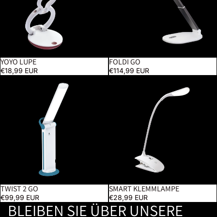
YOYO LUPE
FOLDI GO
€18,99 EUR
€114,99 EUR
Twist 2 Go
Smart Klemmlampe
TWIST 2 GO
SMART KLEMMLAMPE
€99,99 EUR
€28,99 EUR
BLEIBEN SIE ÜBER UNSERE