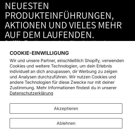
NEUESTEN
PRODUKTEINFÜHRUNGEN,
AKTIONEN UND VIELES MEHR
AUF DEM LAUFENDEN.
Get 10% off
and keep up to date with our latest launches,
promotions, and so much more →
COOKIE-EINWILLIGUNG
STAY IN THE LOOP
Facebook
Instagram
Youtube
Tiktok
Linkedin
Wir und unsere Partner, einschließlich Shopify, verwenden
Cookies und weitere Technologien, um dein Erlebnis
Geschäft
individuell an dich anzupassen, dir Werbung zu zeigen
Unterstützung
und Analysen durchzuführen. Wir nutzen Cookies und
Tageslicht
andere Technologien für diese Zwecke nur mit deiner
© 2026
Daylight Company
Zustimmung. Mehr Informationen findest du in unserer
Datenschutzerklärung
Zahlungsmethoden
Akzeptieren
Ablehnen