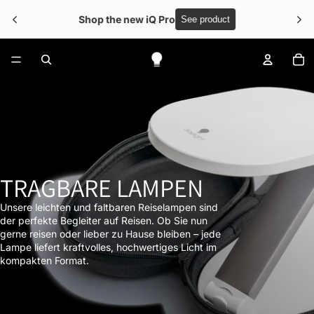
Shop the new iQ Pro
See product
Ar
TRAGBARE LAMPEN
Unsere leichten und faltbaren Reiselampen sind
der perfekte Begleiter auf Reisen. Ob Sie nun
gerne reisen oder lieber zu Hause bleiben – jede
Lampe liefert kraftvolles, hochwertiges Licht im
kompakten Format.