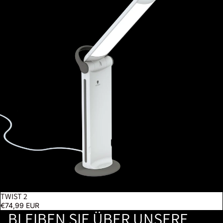
TWIST 2
€74,99 EUR
BLEIBEN SIE ÜBER UNSERE