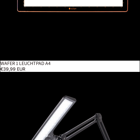
WAFER 1 LEUCHTPAD A4
€39,99 EUR
Lumi - Schwarz