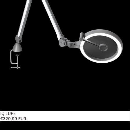
IQ LUPE
€329,99 EUR
Magnificent Pro Klemmlampe