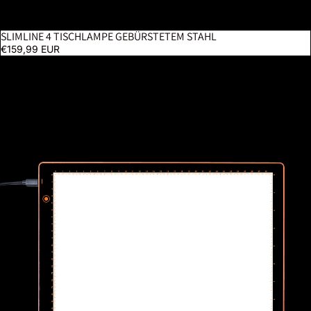
SLIMLINE 4 TISCHLAMPE GEBÜRSTETEM STAHL
BESTSELLER
€159,99 EUR
Wafer 1 Leuchtpad A4