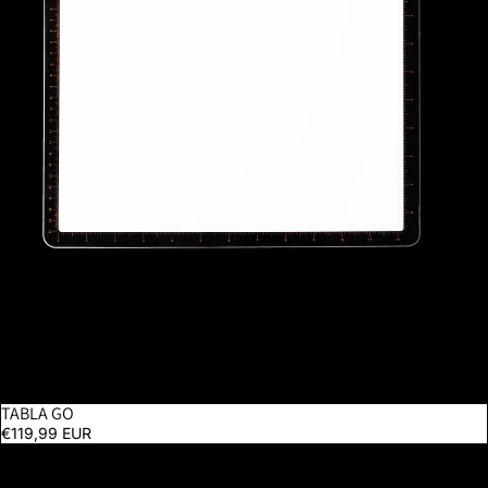
TABLA GO
€119,99 EUR
Techne 2 Künstler- und Zeichenlampe