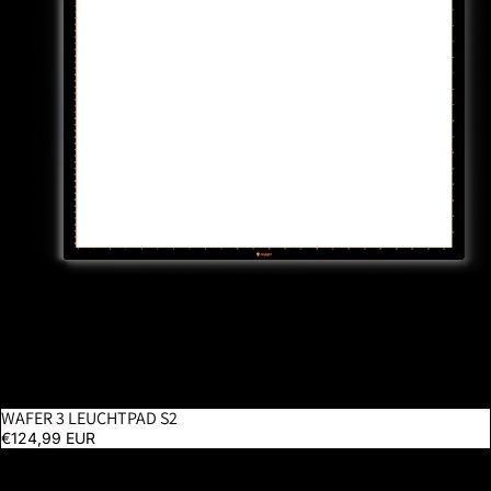
WAFER 3 LEUCHTPAD S2
€124,99 EUR
Luminos