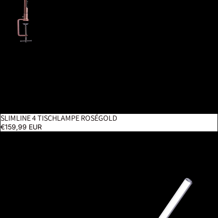
SLIMLINE 4 TISCHLAMPE ROSÉGOLD
€159,99 EUR
UnoPro Klemmleuchte